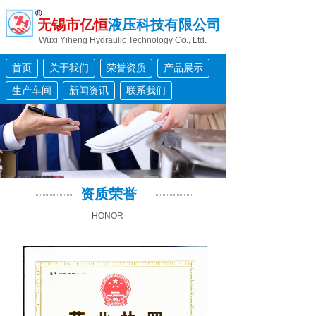
无锡市亿恒
液压科技有限公司
Wuxi Yiheng Hydraulic Technology Co., Ltd.
首页
关于我们
荣誉资质
产品展示
生产车间
新闻资讯
联系我们
资质荣誉
HONOR